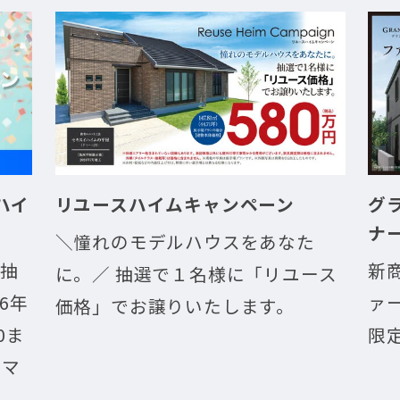
ハイ
リユースハイムキャンペーン
グ
ナ
＼憧れのモデルハウスをあなた
の抽
新
に。／ 抽選で１名様に「リユース
6年
ァ
価格」でお譲りいたします。
0ま
限
ドマ