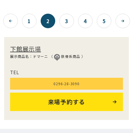
1
2
3
4
5
下館展示場
展示商品名：ドマーニ （
鉄骨系商品 ）
TEL
0296-28-3090
来場予約する