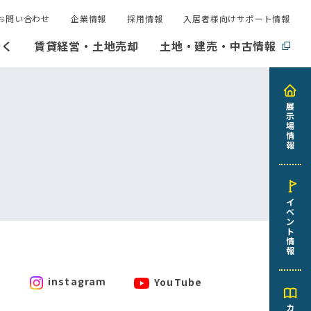
お問い合わせ
企業情報
採用情報
入居者様向けサポート情報
行く
賃貸経営・土地売却
土地・建売・中古情報
展
示
場
情
報
イ
ベ
ン
ト
情
報
instagram
YouTube
カ