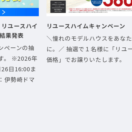
ハイ
リユースハイムキャンペーン
グ
ナ
＼憧れのモデルハウスをあなた
の抽
新
に。／ 抽選で１名様に「リユース
6年
ァ
価格」でお譲りいたします。
0ま
限
ドマ