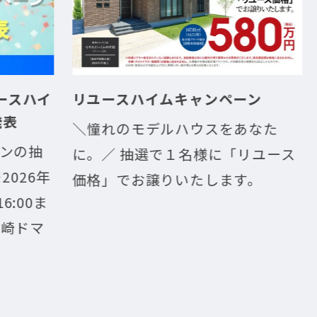
ハイ
リユースハイムキャンペーン
グ
ナ
＼憧れのモデルハウスをあなた
の抽
新
に。／ 抽選で１名様に「リユース
6年
ァ
価格」でお譲りいたします。
0ま
限
ドマ