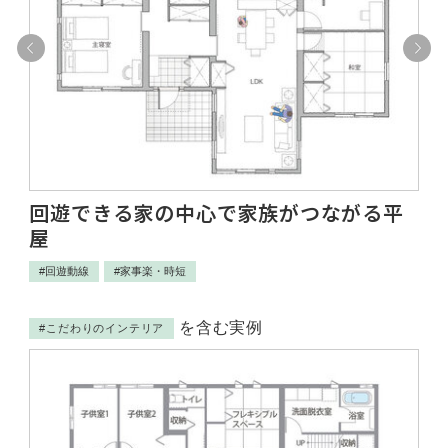
回遊できる家の中心で家族がつながる平
充
屋
#
#回遊動線
#家事楽・時短
を含む実例
#こだわりのインテリア