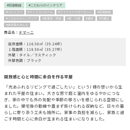
#回遊動線
#こだわりのインテリア
#パントリー
#ランドリールーム
#ファミリークローゼット
#回遊動線
#こだわりのインテリア
#家事楽・時短
#庭・中庭
#趣味
#共働き
#維持費を抑える
商品名：
ドマーニ
延床面積：116.50㎡（35.24坪）
１階面積：116.50㎡（35.27坪）
外壁：タイル／ラスティック
外壁色調：ブラック
開放感と心と時間に余白を作る平屋
「光あふれるリビングで過ごしたい」というI 様の想いから生
まれた平屋の住まい。大きな窓で庭と室内をゆるやかにつな
ぎ、家の中でも外の気配や季節の移ろいを感じられる空間にし
ました。帰宅後の動線や畳まず掛けられる収納など、日々の暮
らしに寄り添う工夫も随所に。家事の負担を減らし、家族と過
ごす時間と心に余白が生まれる住まいになりました。