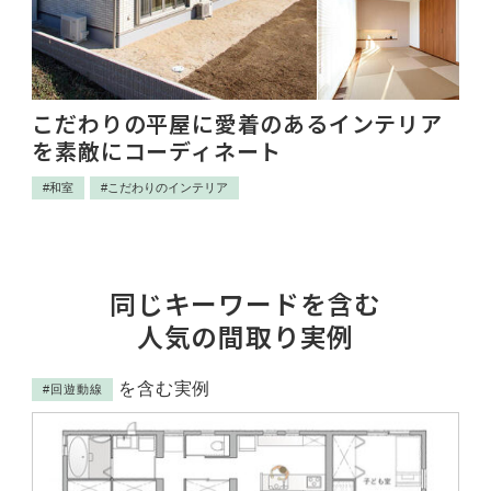
住
こだわりの平屋に愛着のあるインテリア
リ
を素敵にコーディネート
に
#和室
#こだわりのインテリア
#
同じキーワードを含む
人気の間取り実例
を含む実例
#回遊動線