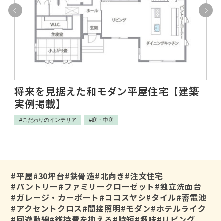
将来を見据えた和モダン平屋住宅【建築
子
実例掲載】
【
#こだわりのインテリア
#庭・中庭
#
#平屋
#30坪台
#鉄骨造
#北向き
#注文住宅
#パントリー
#ファミリークローゼット
#独立洗面台
#ガレージ・カーポート
#ココスヤシ
#タイル
#蓄電池
#アクセントクロス
#間接照明
#モダン
#ホテルライク
#回遊動線
#維持費を抑える
#時短
#趣味
#リビング