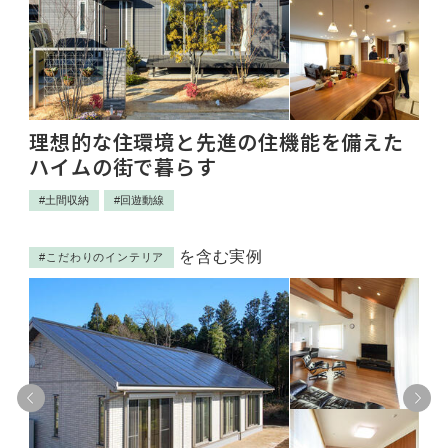
理想的な住環境と先進の住機能を備えた
セ
ハイムの街で暮らす
な
#土間収納
#回遊動線
#
を含む実例
#こだわりのインテリア