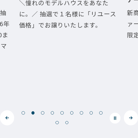
＼憧れのモデルハウスをあなた
の抽
新
に。／ 抽選で１名様に「リユース
6年
ァ
価格」でお譲りいたします。
0ま
限
ドマ