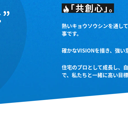
「共創心」。
”
熱いキョウソウシンを通し
事です。
確かなVISIONを描き、強
住宅のプロとして成長し、
で、
私たちと一緒に高い目