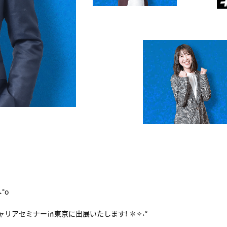
°o
ナビ キャリアセミナー㏌東京に出展いたします！ ✽✧˖°