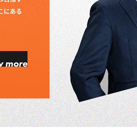
こにある
w more