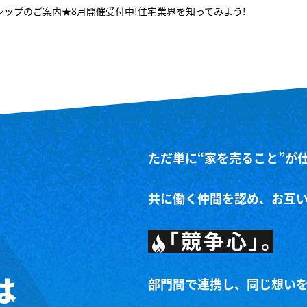
シップのご案内★8月開催受付中！住宅業界を知ってみよう！
ただ単に“家を売ること”が
共に働く仲間を認め、お互
「競争心」。
は
部門間で連携し、同じ想い