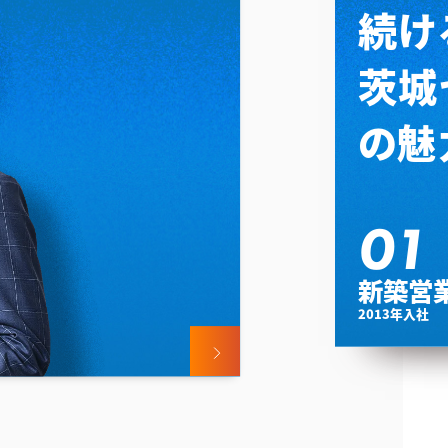
続け
茨城
の魅
01
新築営
2013年入社